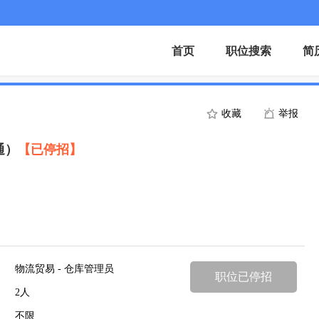
首页
职位搜索
简
收藏
举报
通）
【已停招】
物流贸易 - 仓库管理员
职位已停招
2人
不限