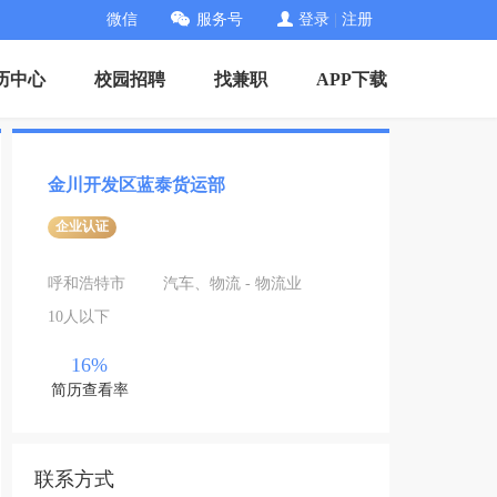
微信
服务号
登录
|
注册
历中心
校园招聘
找兼职
APP下载
金川开发区蓝泰货运部
企业认证
呼和浩特市
汽车、物流 - 物流业
10人以下
16%
简历查看率
联系方式