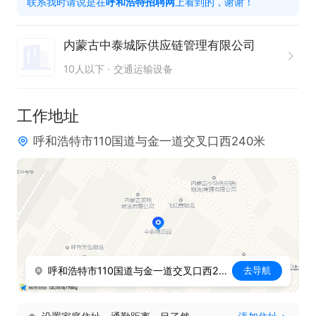
联系我时请说是在
呼和浩特招聘网
上看到的，谢谢！
工资：6500  节日福利+工作餐

有兴趣可投递致电详聊
内蒙古中泰城际供应链管理有限公司
10人以下
交通运输设备
工作地址
呼和浩特市110国道与金一道交叉口西240米
呼和浩特市110国道与金一道交叉口西240米
去导航