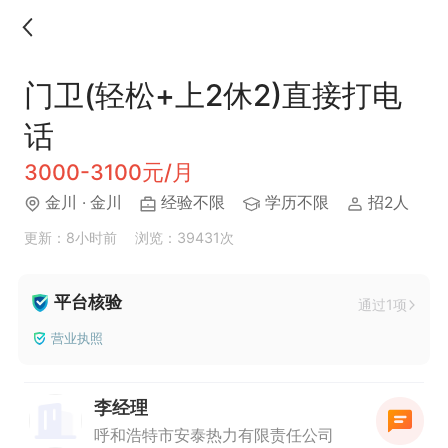
门卫(轻松+上2休2)直接打电
话
3000-3100元/月
金川
· 金川
经验不限
学历不限
招2人
更新：8小时前
浏览：39431次
平台核验
通过1项
营业执照
李经理
呼和浩特市安泰热力有限责任公司