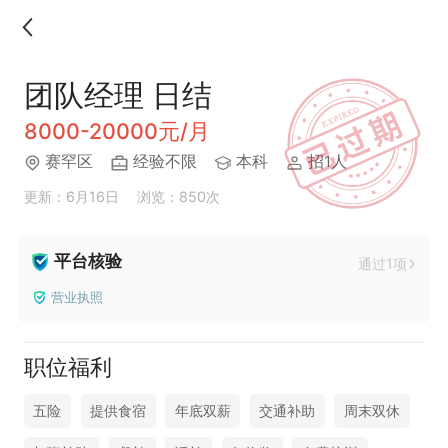
团队经理 日结
8000-20000元/月
赛罕区
经验不限
本科
招1人
更新：6月16日
浏览：850次
平台核验
通过1项
营业执照
职位福利
五险
提供食宿
年底双薪
交通补助
周末双休