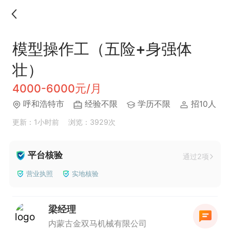
模型操作工（五险+身强体
壮）
4000-6000元/月
呼和浩特市
经验不限
学历不限
招10人
更新：1小时前
浏览：3929次
平台核验
通过2项
营业执照
实地核验
梁经理
内蒙古金双马机械有限公司