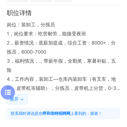
职位详情
岗位：装卸工，分拣员

1，岗位要求：吃苦耐劳，能接受夜班

2，薪资情况：底薪加提成，综合工资：8000+，分
拣员，6000-7000

3，福利情况，，带薪年假，全勤奖，寒暑补贴，五
险

4，工作内容，装卸工—仓库内装卸车（有叉车，地
牛，皮带机等辅助），分拣员，皮带机上分货，0-30
公斤快递货

展开
5，工作时间，装卸工，晚上6.00-早6.00
联系我时请说是在
呼和浩特招聘网
上看到的，谢谢！