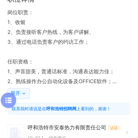
岗位职责：

1、收银

2、负责接听客户热线，为客户讲解、

3、通过电话负责客户的约访工作；

任职资格：

1、声音甜美，普通话标准，沟通表达能力佳；

2、熟练操作办公自动化设备及OFFICE软件；

3、良好的执行力和团队合作精神；

展开
4、熟悉电话销售或客户服务的业务模式，有电话销
联系我时请说是在
呼和浩特招聘网
上看到的，谢谢！
售经验者优先。

工作时间：

呼和浩特市安泰热力有限责任公司
认证
早晨8点至中午12点

10-30人
城市建设