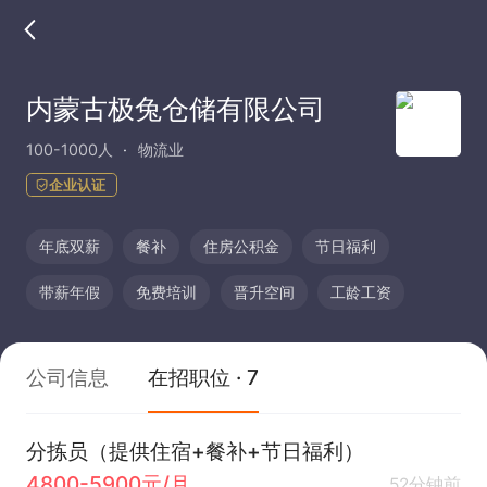
内蒙古极兔仓储有限公司
100-1000人
物流业
企业认证
年底双薪
餐补
住房公积金
节日福利
带薪年假
免费培训
晋升空间
工龄工资
公司信息
在招职位 · 7
分拣员（提供住宿+餐补+节日福利）
4800-5900元/月
52分钟前